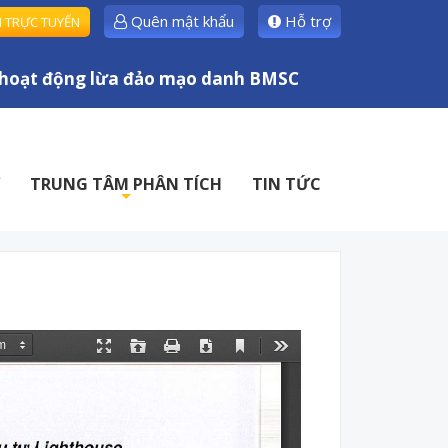
Quên mật khẩu
Hỗ trợ
H TRỰC TUYẾN
t động lừa đảo mạo danh BMSC
TRUNG TÂM PHÂN TÍCH
TIN TỨC
+