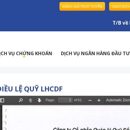
BẢNG GIÁ TRỰC TUYẾN
GIAO DỊC
T/B về hoạ
ỊCH VỤ CHỨNG KHOÁN
DỊCH VỤ NGÂN HÀNG ĐẦU TƯ
+
ĐIỀU LỆ QUỸ LHCDF