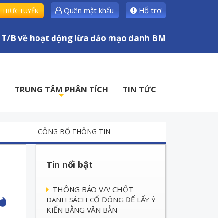
Quên mật khẩu
Hỗ trợ
H TRỰC TUYẾN
B về hoạt động lừa đảo mạo danh BMSC
TRUNG TÂM PHÂN TÍCH
TIN TỨC
+
CÔNG BỐ THÔNG TIN
Tin nổi bật
THÔNG BÁO V/V CHỐT
DANH SÁCH CỔ ĐÔNG ĐỂ LẤY Ý
KIẾN BẰNG VĂN BẢN