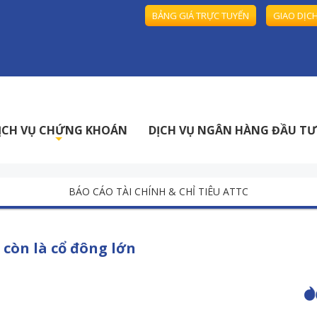
BẢNG GIÁ TRỰC TUYẾN
GIAO DỊC
T/
ỊCH VỤ CHỨNG KHOÁN
DỊCH VỤ NGÂN HÀNG ĐẦU TƯ
+
BÁO CÁO TÀI CHÍNH & CHỈ TIÊU ATTC
còn là cổ đông lớn