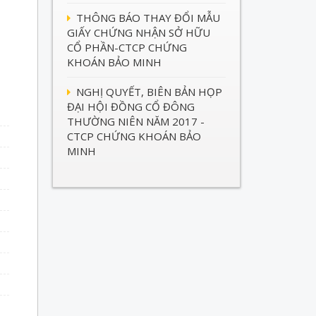
THÔNG BÁO THAY ĐỔI MẪU
GIẤY CHỨNG NHẬN SỞ HỮU
CỔ PHẦN-CTCP CHỨNG
KHOÁN BẢO MINH
NGHỊ QUYẾT, BIÊN BẢN HỌP
ĐẠI HỘI ĐỒNG CỔ ĐÔNG
THƯỜNG NIÊN NĂM 2017 -
CTCP CHỨNG KHOÁN BẢO
MINH