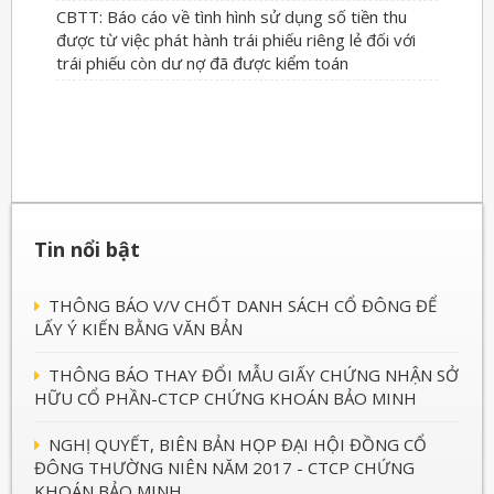
CBTT: Báo cáo về tình hình sử dụng số tiền thu
được từ việc phát hành trái phiếu riêng lẻ đối với
trái phiếu còn dư nợ đã được kiểm toán
Tin nổi bật
THÔNG BÁO V/V CHỐT DANH SÁCH CỔ ĐÔNG ĐỂ
LẤY Ý KIẾN BẰNG VĂN BẢN
THÔNG BÁO THAY ĐỔI MẪU GIẤY CHỨNG NHẬN SỞ
HỮU CỔ PHẦN-CTCP CHỨNG KHOÁN BẢO MINH
NGHỊ QUYẾT, BIÊN BẢN HỌP ĐẠI HỘI ĐỒNG CỔ
ĐÔNG THƯỜNG NIÊN NĂM 2017 - CTCP CHỨNG
KHOÁN BẢO MINH