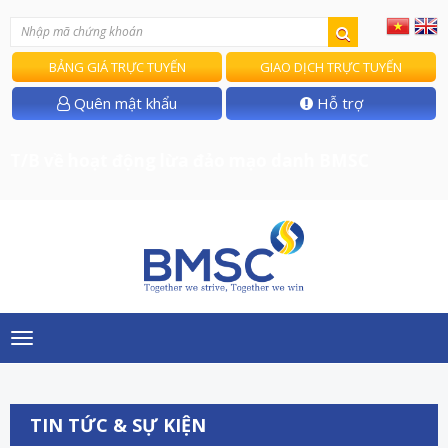
BẢNG GIÁ TRỰC TUYẾN
GIAO DỊCH TRỰC TUYẾN
Quên mật khẩu
Hỗ trợ
T/B về hoạt động lừa đảo mạo danh BMSC
Toggle
navigation
TIN TỨC & SỰ KIỆN