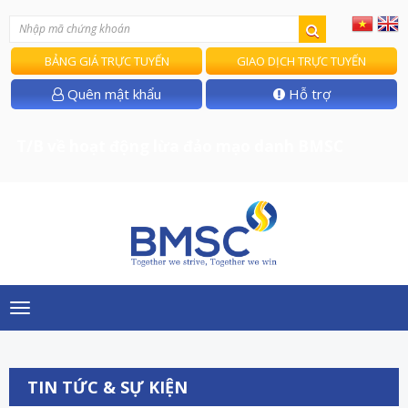
BẢNG GIÁ TRỰC TUYẾN
GIAO DỊCH TRỰC TUYẾN
Quên mật khẩu
Hỗ trợ
T/B về hoạt động lừa đảo mạo danh BMSC
Toggle
navigation
TIN TỨC & SỰ KIỆN