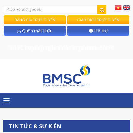
BẢNG GIÁ TRỰC TUYẾN
GIAO DỊCH TRỰC TUYẾN
Quên mật khẩu
Hỗ trợ
T/B về hoạt động lừa đảo mạo danh BMSC
Toggle
navigation
TIN TỨC & SỰ KIỆN