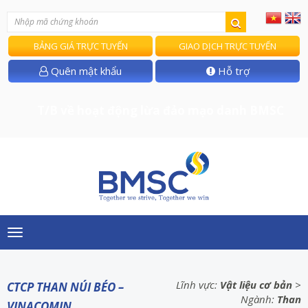
BẢNG GIÁ TRỰC TUYẾN
GIAO DỊCH TRỰC TUYẾN
Quên mật khẩu
Hỗ trợ
T/B về hoạt động lừa đảo mạo danh BMSC
Toggle
navigation
Lĩnh vực:
Vật liệu cơ bản
>
CTCP THAN NÚI BÉO –
Ngành:
Than
VINACOMIN