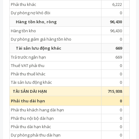
Phải thu khác
6,222
7,
Dự phòng nợ khó đòi
0
Hàng tồn kho, ròng
96,430
110,
Hàng tồn kho
96,430
110,
Dự phòng giảm giá hàng tồn kho
0
Tài sản lưu động khác
669
Trả trước ngắn hạn
669
Thuế VAT phải thu
0
Phải thu thuế khác
0
Tài sản lưu động khác
0
TÀI SẢN DÀI HẠN
715,938
671,
Phải thu dài hạn
0
Phải thu khách hang dài hạn
0
Phải thu nội bộ dài hạn
0
Phải thu dài hạn khác
0
Dự phòng phải thu dài hạn
0