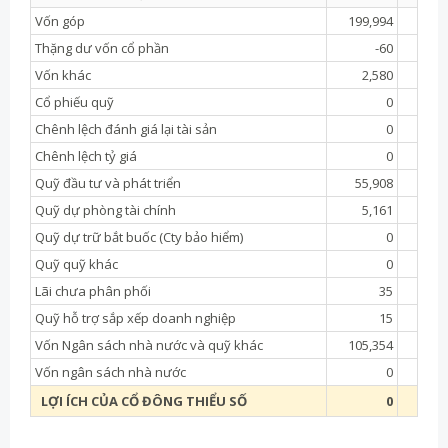
Vốn góp
199,994
120,
Thặng dư vốn cổ phần
-60
Vốn khác
2,580
3,
Cổ phiếu quỹ
0
Chênh lệch đánh giá lại tài sản
0
Chênh lệch tỷ giá
0
Quỹ đầu tư và phát triển
55,908
126,
Quỹ dự phòng tài chính
5,161
Quỹ dự trữ bắt buốc (Cty bảo hiểm)
0
Quỹ quỹ khác
0
Lãi chưa phân phối
35
Quỹ hỗ trợ sắp xếp doanh nghiệp
15
Vốn Ngân sách nhà nước và quỹ khác
105,354
116,
Vốn ngân sách nhà nước
0
LỢI ÍCH CỦA CỔ ĐÔNG THIỂU SỐ
0