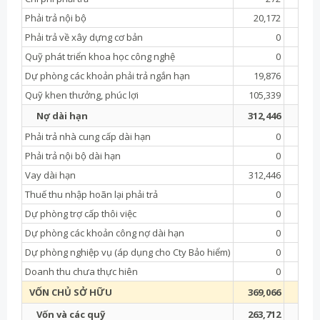
Phải trả nội bộ
20,172
16,
Phải trả về xây dựng cơ bản
0
Quỹ phát triển khoa học công nghệ
0
Dự phòng các khoản phải trả ngắn hạn
19,876
16,
Quỹ khen thưởng, phúc lợi
105,339
116,
Nợ dài hạn
312,446
350,
Phải trả nhà cung cấp dài hạn
0
Phải trả nội bộ dài hạn
0
Vay dài hạn
312,446
341,
Thuế thu nhập hoãn lại phải trả
0
Dự phòng trợ cấp thôi việc
0
8,
Dự phòng các khoản công nợ dài hạn
0
Dự phòng nghiệp vụ (áp dụng cho Cty Bảo hiểm)
0
Doanh thu chưa thực hiên
0
VỐN CHỦ SỞ HỮU
369,066
366,
Vốn và các quỹ
263,712
250,