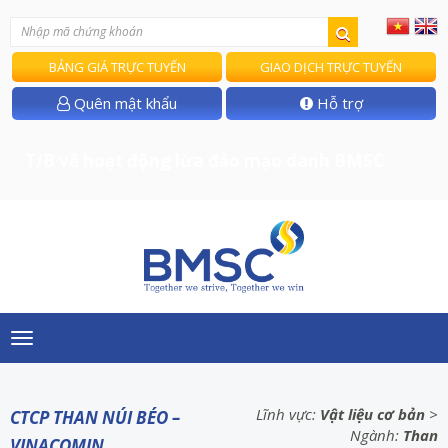
BẢNG GIÁ TRỰC TUYẾN
GIAO DỊCH TRỰC TUYẾN
Quên mật khẩu
Hỗ trợ
T/B về hoạt động lừa đảo mạo danh BMSC
Toggle
navigation
Lĩnh vực:
Vật liệu cơ bản
>
CTCP THAN NÚI BÉO –
Ngành:
Than
VINACOMIN