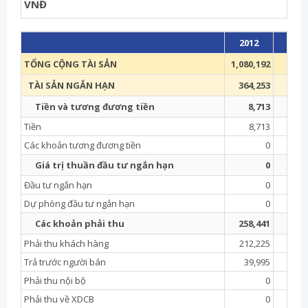
VNĐ
2012
2011
TỔNG CỘNG TÀI SẢN
1,080,192
980,
TÀI SẢN NGẮN HẠN
364,253
309,
Tiền và tương đương tiền
8,713
5,
Tiền
8,713
5,
Các khoản tương đương tiền
0
Giá trị thuần đầu tư ngắn hạn
0
Đầu tư ngắn hạn
0
Dự phòng đầu tư ngắn hạn
0
Các khoản phải thu
258,441
193,
Phải thu khách hàng
212,225
152,
Trả trước người bán
39,995
34,
Phải thu nội bộ
0
Phải thu về XDCB
0