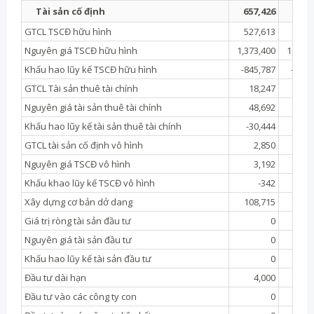
Tài sản cố định
657,426
661,
GTCL TSCĐ hữu hình
527,613
557,
Nguyên giá TSCĐ hữu hình
1,373,400
1,297,
Khấu hao lũy kế TSCĐ hữu hình
-845,787
-740,
GTCL Tài sản thuê tài chính
18,247
24,
Nguyên giá tài sản thuê tài chính
48,692
46,
Khấu hao lũy kế tài sản thuê tài chính
-30,444
-22,
GTCL tài sản cố định vô hình
2,850
3,
Nguyên giá TSCĐ vô hình
3,192
13,
Khấu khao lũy kế TSCĐ vô hình
-342
-9,
Xây dựng cơ bản dở dang
108,715
75,
Giá trị ròng tài sản đầu tư
0
Nguyên giá tài sản đầu tư
0
Khấu hao lũy kế tài sản đầu tư
0
Đầu tư dài hạn
4,000
4,
Đầu tư vào các công ty con
0