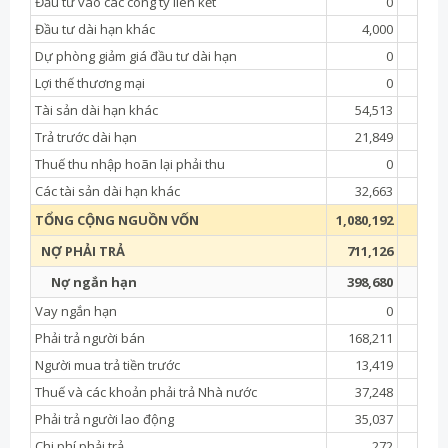
Đầu tư vào các công ty liên kết
0
Đầu tư dài hạn khác
4,000
4,
Dự phòng giảm giá đầu tư dài hạn
0
Lợi thế thương mại
0
Tài sản dài hạn khác
54,513
6,
Trả trước dài hạn
21,849
6,
Thuế thu nhập hoãn lại phải thu
0
Các tài sản dài hạn khác
32,663
TỔNG CỘNG NGUỒN VỐN
1,080,192
980,
NỢ PHẢI TRẢ
711,126
614,
Nợ ngắn hạn
398,680
263,
Vay ngắn hạn
0
Phải trả người bán
168,211
142,
Người mua trả tiền trước
13,419
Thuế và các khoản phải trả Nhà nước
37,248
40,
Phải trả người lao động
35,037
40,
Chi phí phải trả
272