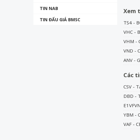
TIN NAB
Xem 
TIN ĐẤU GIÁ BMSC
TS4 - B
VHC - B
VHM - C
VND - C
ANV - 
Các t
CSV - T
DBD - T
E1VFVN3
YBM - 
VAF - 