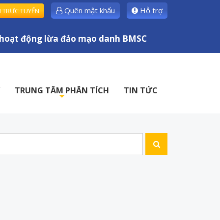
Quên mật khẩu
Hỗ trợ
H TRỰC TUYẾN
oạt động lừa đảo mạo danh BMSC
TRUNG TÂM PHÂN TÍCH
TIN TỨC
+