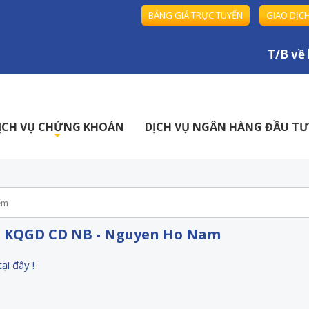
BẢNG GIÁ TRỰC TUYẾN
GIAO DỊC
T/B về h
ỊCH VỤ CHỨNG KHOÁN
DỊCH VỤ NGÂN HÀNG ĐẦU TƯ
+
- KQGD CD NB - Nguyen Ho Nam
tại đây !