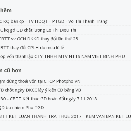
thêm
C KQ bán cp - TV HDQT - PTGD - Vo Thi Thanh Trang
C kq gd GD chất lượng Le Thi Dieu Thi
BTT vv GCN DKKD thay đổi lần thứ 25
BTT thay đổi CPLH do mua lô lẻ
Góp vốn thành lập CTY TNHH MTV NTTS NAM VIET BINH PHU
in cũ hơn
ạm dừng thoái vốn tại CTCP Photpho VN
B chốt ngày DKCC lấy ý kiến CD bằng VB
0 - CBTT Kết thúc GD hoán đổi ngày 7.11.2018
QD bo nhiem Pho TGD
CBTT KET LUAN THANH TRA THUE 2017 - KEM VAN BAN KET L