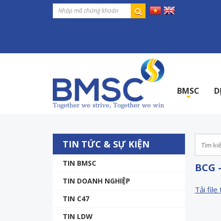
BMSC
D
+
TIN TỨC & SỰ KIỆN
TIN BMSC
BCG 
TIN DOANH NGHIỆP
Tải file 
TIN C47
TIN LDW