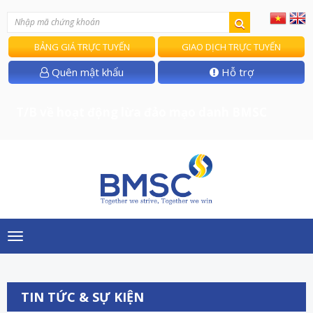
BẢNG GIÁ TRỰC TUYẾN
GIAO DỊCH TRỰC TUYẾN
Quên mật khẩu
Hỗ trợ
T/B về hoạt động lừa đảo mạo danh BMSC
Toggle
navigation
TIN TỨC & SỰ KIỆN