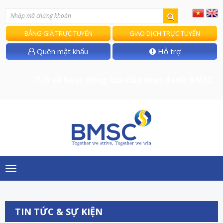
BẢNG GIÁ TRỰC TUYẾN
GIAO DỊCH TRỰC TUYẾN
Quên mật khẩu
Hỗ trợ
T/B về hoạt động lừa đảo mạo danh BMSC
Toggle
navigation
TIN TỨC & SỰ KIỆN