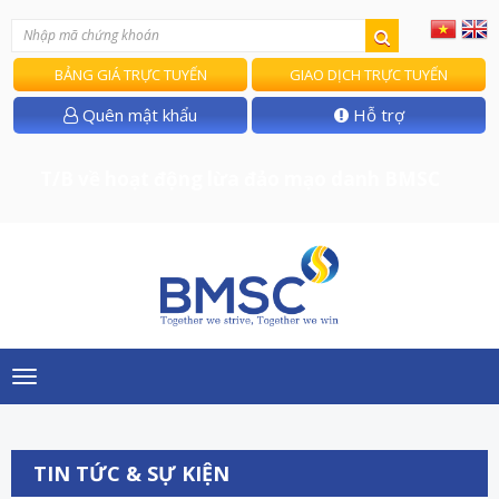
BẢNG GIÁ TRỰC TUYẾN
GIAO DỊCH TRỰC TUYẾN
Quên mật khẩu
Hỗ trợ
T/B về hoạt động lừa đảo mạo danh BMSC
Toggle
navigation
TIN TỨC & SỰ KIỆN