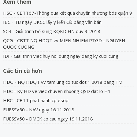
Xem thêm
HSG - CBTT67-Thông qua kết quả chuyển nhượng bds quận 9
IBC - TB ngày DKCC lấy ý kiến CĐ bằng văn bản
SCR - Giải trình bổ sung KQKD HN quý 3-2018
QCG - CBTT NQ HDQT vv MIEN NHIEM PTGD - NGUYEN
QUOC CUONG
IDI - Giai trinh viec huy noi dung ngay dang ky cuoi cung
Các tin cũ hơn
HDG - NQ HDQT vv tam ung co tuc dot 1.2018 bang TM
HDC - Ky HD ve viec chuyen nhuong QSD dat lo H1
HBC - CBTT phat hanh cp esop
FUESSV50 - NAV ngay 16.11.2018
FUESSV50 - DMCK co cau ngay 19.11.2018