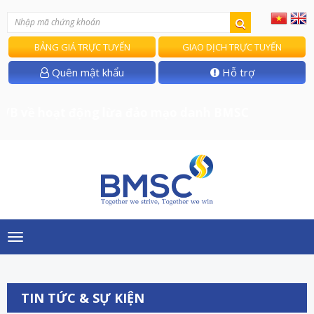
BẢNG GIÁ TRỰC TUYẾN
GIAO DỊCH TRỰC TUYẾN
Quên mật khẩu
Hỗ trợ
/B về hoạt động lừa đảo mạo danh BMSC
Toggle
navigation
TIN TỨC & SỰ KIỆN