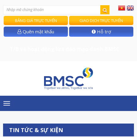
BẢNG GIÁ TRỰC TUYẾN
GIAO DỊCH TRỰC TUYẾN
Quên mật khẩu
Hỗ trợ
T/B về hoạt động lừa đảo mạo danh BMSC
Toggle
navigation
TIN TỨC & SỰ KIỆN