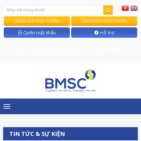
BẢNG GIÁ TRỰC TUYẾN
GIAO DỊCH TRỰC TUYẾN
Quên mật khẩu
Hỗ trợ
T/B về hoạt động lừa đảo mạo danh BMSC
Toggle
navigation
TIN TỨC & SỰ KIỆN