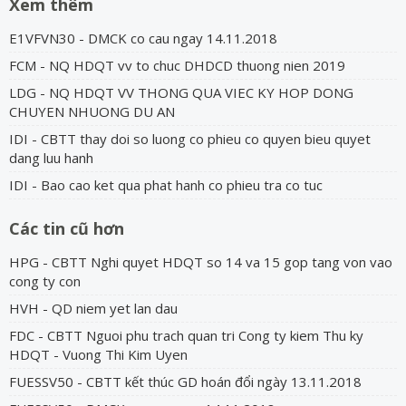
Xem thêm
E1VFVN30 - DMCK co cau ngay 14.11.2018
FCM - NQ HDQT vv to chuc DHDCD thuong nien 2019
LDG - NQ HDQT VV THONG QUA VIEC KY HOP DONG
CHUYEN NHUONG DU AN
IDI - CBTT thay doi so luong co phieu co quyen bieu quyet
dang luu hanh
IDI - Bao cao ket qua phat hanh co phieu tra co tuc
Các tin cũ hơn
HPG - CBTT Nghi quyet HDQT so 14 va 15 gop tang von vao
cong ty con
HVH - QD niem yet lan dau
FDC - CBTT Nguoi phu trach quan tri Cong ty kiem Thu ky
HDQT - Vuong Thi Kim Uyen
FUESSV50 - CBTT kết thúc GD hoán đổi ngày 13.11.2018