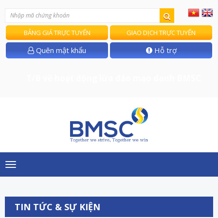
BẢNG GIÁ TRỰC TUYẾN
GIAO DỊCH TRỰC TUYẾN
Quên mật khẩu
Hỗ trợ
T/B về hoạt động lừa đảo mạo danh BMSC
Toggle
navigation
TIN TỨC & SỰ KIỆN