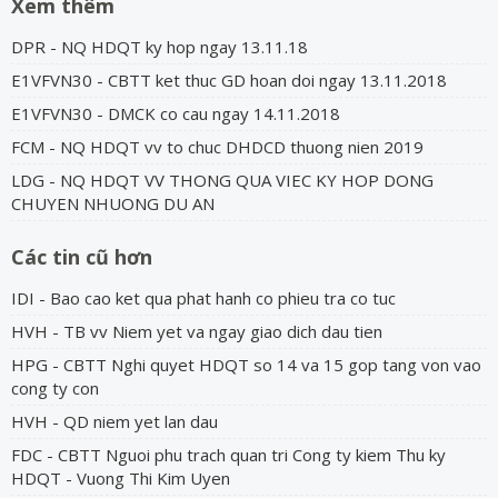
Xem thêm
DPR - NQ HDQT ky hop ngay 13.11.18
E1VFVN30 - CBTT ket thuc GD hoan doi ngay 13.11.2018
E1VFVN30 - DMCK co cau ngay 14.11.2018
FCM - NQ HDQT vv to chuc DHDCD thuong nien 2019
LDG - NQ HDQT VV THONG QUA VIEC KY HOP DONG
CHUYEN NHUONG DU AN
Các tin cũ hơn
IDI - Bao cao ket qua phat hanh co phieu tra co tuc
HVH - TB vv Niem yet va ngay giao dich dau tien
HPG - CBTT Nghi quyet HDQT so 14 va 15 gop tang von vao
cong ty con
HVH - QD niem yet lan dau
FDC - CBTT Nguoi phu trach quan tri Cong ty kiem Thu ky
HDQT - Vuong Thi Kim Uyen