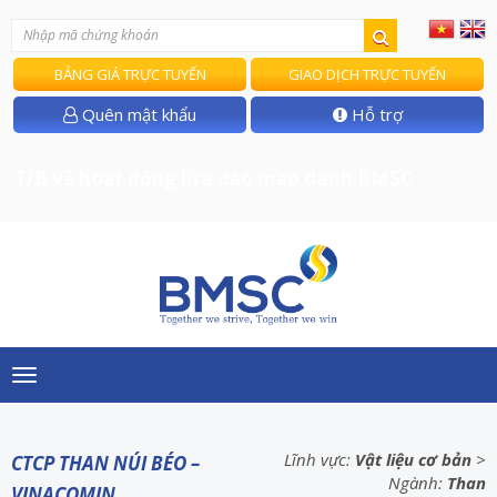
BẢNG GIÁ TRỰC TUYẾN
GIAO DỊCH TRỰC TUYẾN
Quên mật khẩu
Hỗ trợ
T/B về hoạt động lừa đảo mạo danh BMSC
Toggle
navigation
Lĩnh vực:
Vật liệu cơ bản
>
CTCP THAN NÚI BÉO –
Ngành:
Than
VINACOMIN